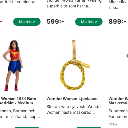
Wonder Woman är en kvinnlig
ddräkt kombinerar
Mirakelkv
superhjälte som har ta...
sina...
-
599:-
899:-
Mer info »
Mer info »
 Woman 1984 Barn
Wonder Woman Ljuslasso
Wonder W
ddräkt - Medium
Maskeradd
Ska du vara självaste Wonder
annen, Batman och
Superman
Women nästa maskerad...
 är alla kända sup...
Fantomen ä
400:-