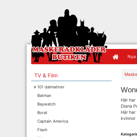
Nya 
Maske
TV & Film
101 dalmatiner
Wond
Batman
Här har 
Baywatch
Diana P
Här har 
Borat
kvinnor
Captain America
Flash
Kategorin