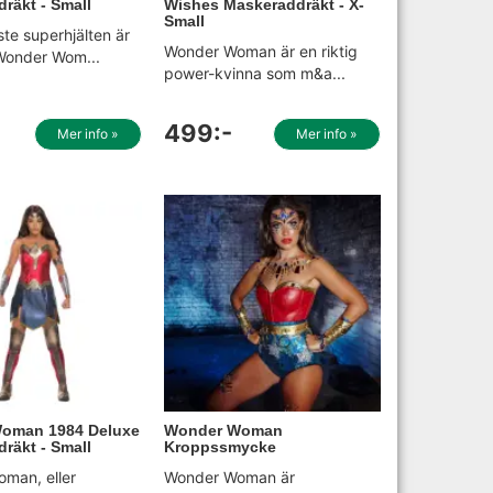
räkt - Small
Wishes Maskeraddräkt - X-
Small
te superhjälten är
Wonder Woman är en riktig
 Wonder Wom...
power-kvinna som m&a...
499:-
Mer info »
Mer info »
oman 1984 Deluxe
Wonder Woman
räkt - Small
Kroppssmycke
man, eller
Wonder Woman är