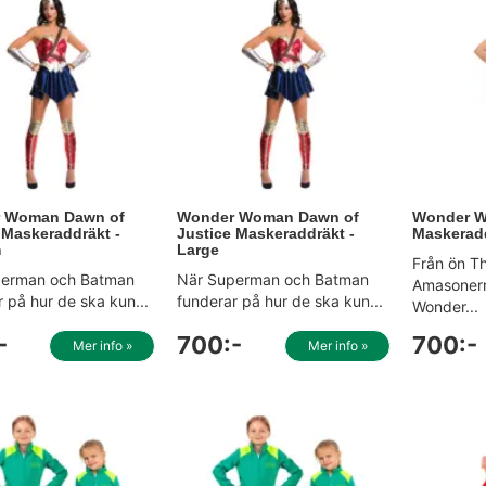
 Woman Dawn of
Wonder Woman Dawn of
Wonder W
 Maskeraddräkt -
Justice Maskeraddräkt -
Maskeradd
m
Large
Från ön T
perman och Batman
När Superman och Batman
Amasoner
 på hur de ska kun...
funderar på hur de ska kun...
Wonder...
-
700:-
700:-
Mer info »
Mer info »