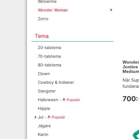
Wolverine
Wonder Woman
Zorro
Tema
20-talstema
70-talstema
Wonder
80-talstema
Justice
Mediu
Clown
När Su
Cowboy & Indianer
funderar
Gangster
700:
Halloween
-
Populär
Hippie
Jul
-
Populär
Jägare
Kanin