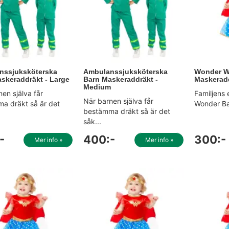
nssjuksköterska
Ambulanssjuksköterska
Wonder W
skeraddräkt - Large
Barn Maskeraddräkt -
Maskeradd
Medium
en själva får
Familjens e
När barnen själva får
a dräkt så är det
Wonder Bab
bestämma dräkt så är det
såk...
-
400:-
300:-
Mer info »
Mer info »