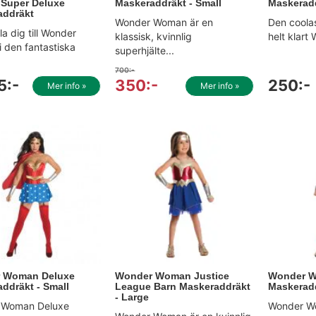
 Super Deluxe
Maskeraddräkt - Small
Maskeradd
addräkt
Wonder Woman är en
Den coolas
a dig till Wonder
klassisk, kvinnlig
helt klart
 den fantastiska
superhjälte...
700:-
5:-
350:-
250:-
Mer info »
Mer info »
 Woman Deluxe
Wonder Woman Justice
Wonder W
ddräkt - Small
League Barn Maskeraddräkt
Maskeradd
- Large
 Woman Deluxe
Wonder Wo