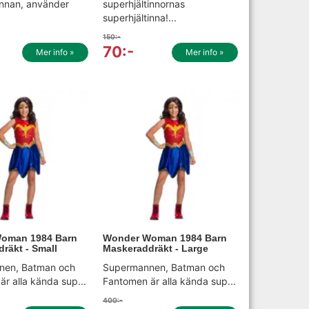
innan, använder
superhjältinnornas
superhjältinna!...
150:-
70:-
Mer info »
Mer info »
oman 1984 Barn
Wonder Woman 1984 Barn
räkt - Small
Maskeraddräkt - Large
nen, Batman och
Supermannen, Batman och
r alla kända sup...
Fantomen är alla kända sup...
400:-