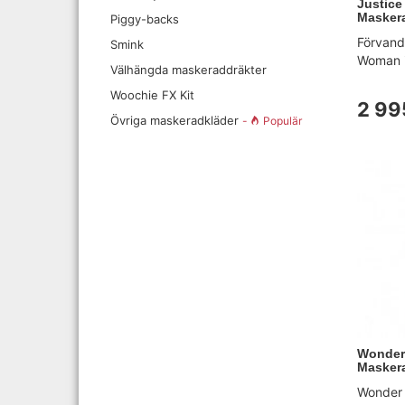
Justice
Masker
Piggy-backs
Förvandl
Smink
Woman i
Välhängda maskeraddräkter
Woochie FX Kit
2 99
Övriga maskeradkläder
-
Populär
Wonder
Maskera
Wonder