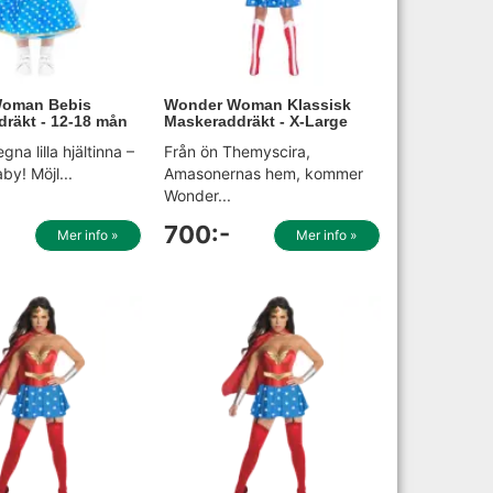
oman Bebis
Wonder Woman Klassisk
räkt - 12-18 mån
Maskeraddräkt - X-Large
gna lilla hjältinna –
Från ön Themyscira,
y! Möjl...
Amasonernas hem, kommer
Wonder...
700:-
Mer info »
Mer info »