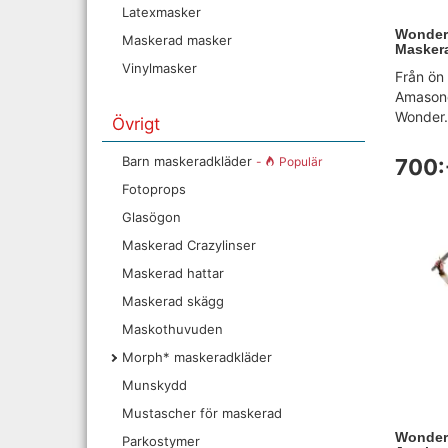
Latexmasker
Wonder
Maskerad masker
Maskera
Vinylmasker
Från ön
Amason
Wonder.
Övrigt
Barn maskeradkläder
-
Populär
700:
Fotoprops
Glasögon
Maskerad Crazylinser
Maskerad hattar
Maskerad skägg
Maskothuvuden
Morph* maskeradkläder
Munskydd
Mustascher för maskerad
Wonder
Parkostymer