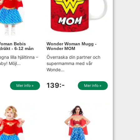
oman Bebis
Wonder Woman Mugg -
räkt - 6-12 mån
Wonder MOM
gna lilla hjältinna –
Överraska din partner och
y! Möjl...
supermamma med vår
Wonde...
139:-
Mer info »
Mer info »