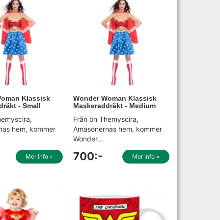
oman Klassisk
Wonder Woman Klassisk
räkt - Small
Maskeraddräkt - Medium
hemyscira,
Från ön Themyscira,
nas hem, kommer
Amasonernas hem, kommer
Wonder...
700:-
Mer info »
Mer info »