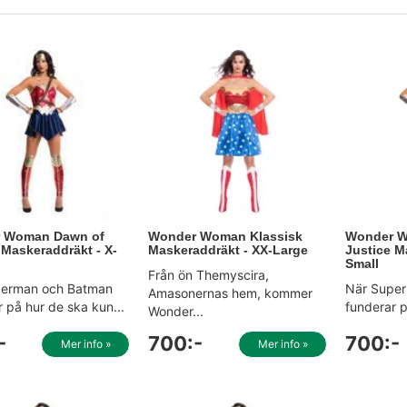
 Woman Dawn of
Wonder Woman Klassisk
Wonder W
 Maskeraddräkt - X-
Maskeraddräkt - XX-Large
Justice M
Small
Från ön Themyscira,
perman och Batman
När Supe
Amasonernas hem, kommer
 på hur de ska kun...
funderar p
Wonder...
-
700:-
700:-
Mer info »
Mer info »