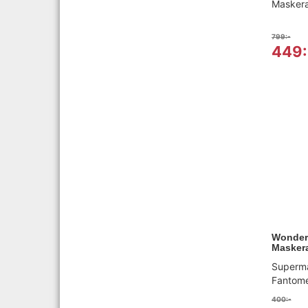
Maskera
799:-
449:
Wonder
Maskera
Superm
Fantomen
400:-