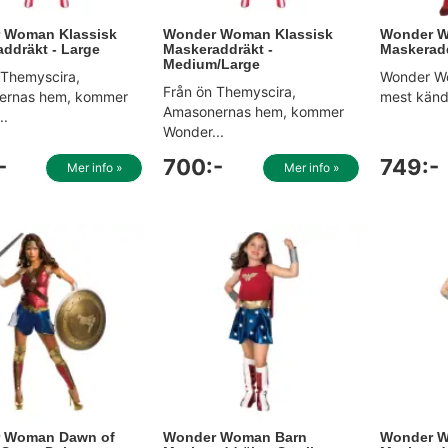
 Woman Klassisk
Wonder Woman Klassisk
Wonder W
ddräkt - Large
Maskeraddräkt -
Maskerad
Medium/Large
 Themyscira,
Wonder Wo
Från ön Themyscira,
ernas hem, kommer
mest kända
Amasonernas hem, kommer
..
Wonder...
-
700:-
749:-
Mer info »
Mer info »
 Woman Dawn of
Wonder Woman Barn
Wonder 