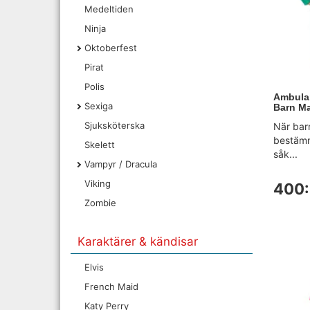
Medeltiden
Ninja
Oktoberfest
Pirat
Polis
Ambula
Sexiga
Barn Ma
Sjuksköterska
När barn
bestämm
Skelett
såk...
Vampyr / Dracula
Viking
400:
Zombie
Karaktärer & kändisar
Elvis
French Maid
Katy Perry