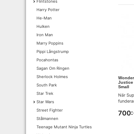
Flintstones
Harry Potter
He-Man
Hulken
Iron Man
Marry Poppins
Pippi Långstrump
Pocahontas
Sagan Om Ringen
Sherlock Holmes
Wonder
Justice
South Park
Small
Star Trek
När Su
funderar
Star Wars
Street Fighter
700:
Stålmannen
Teenage Mutant Ninja Turtles