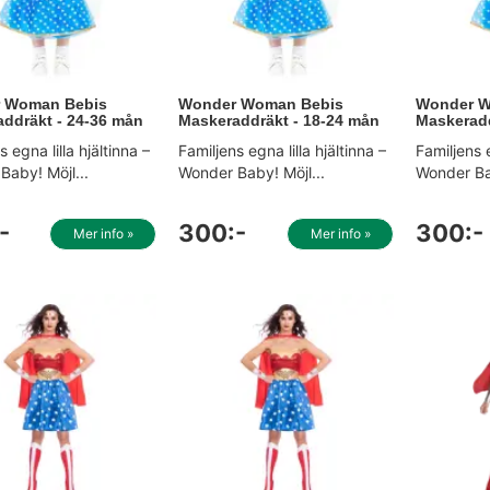
 Woman Bebis
Wonder Woman Bebis
Wonder W
ddräkt - 24-36 mån
Maskeraddräkt - 18-24 mån
Maskeradd
 egna lilla hjältinna –
Familjens egna lilla hjältinna –
Familjens e
Baby! Möjl...
Wonder Baby! Möjl...
Wonder Bab
-
300:-
300:-
Mer info »
Mer info »