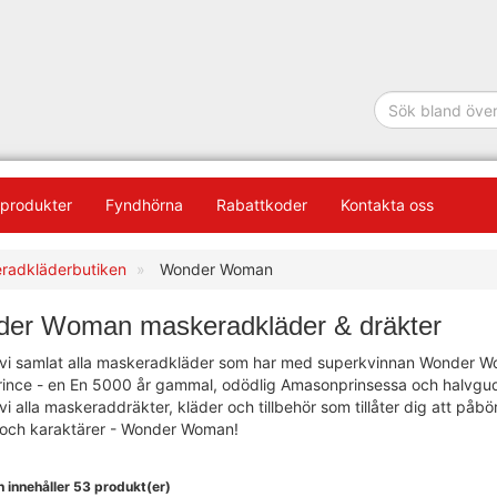
produkter
Fyndhörna
Rabattkoder
Kontakta oss
radkläderbutiken
Wonder Woman
er Woman maskeradkläder & dräkter
vi samlat alla maskeradkläder som har med superkvinnan Wonder Woman
rince - en En 5000 år gammal, odödlig Amasonprinsessa och halvgudin
vi alla maskeraddräkter, kläder och tillbehör som tillåter dig att påbör
 och karaktärer - Wonder Woman!
 innehåller 53 produkt(er)