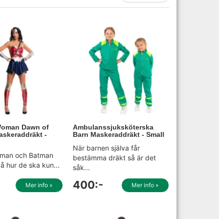
oman Dawn of
Ambulanssjuksköterska
askeraddräkt -
Barn Maskeraddräkt - Small
När barnen själva får
rman och Batman
bestämma dräkt så är det
å hur de ska kun...
såk...
400:-
Mer info »
Mer info »