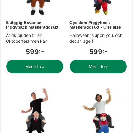
Skäggig Bavarian
Gycklare Piggyback
Piggyback Maskeraddräkt
Maskeraddräkt - One size
Är du bjuden till en
Halloween is upon you, och
Oktoberfest men kän
det är läge f
599:-
599:-
Mer info »
Mer info »