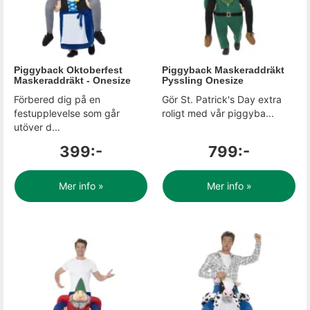
Piggyback Oktoberfest
Piggyback Maskeraddräkt
Maskeraddräkt - Onesize
Pyssling Onesize
Förbered dig på en
Gör St. Patrick's Day extra
festupplevelse som går
roligt med vår piggyba...
utöver d...
399:-
799:-
Mer info »
Mer info »