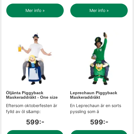
Mer info »
Mer info »
Öljänta Piggyback
Leprechaun Piggyback
Maskeraddräkt - One size
Maskeraddräkt
Eftersom oktoberfesten är
En Leprechaun är en sorts
fylld av öl s&amp:
pyssling som ä
599:-
599:-