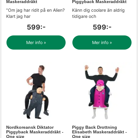
Maskeraddräkt
Piggyback Maskeraddräkt
"Om jag har ridit på en Alien?
Känn dig coolare än aldrig
Klart jag har
tidigare och
599:-
599:-
Mer info »
Mer info »
Nordkoreansk Diktator
Piggy Back Drottning
Piggyback Maskeraddräkt -
Elisabeth Maskeraddräkt -
One size
One size