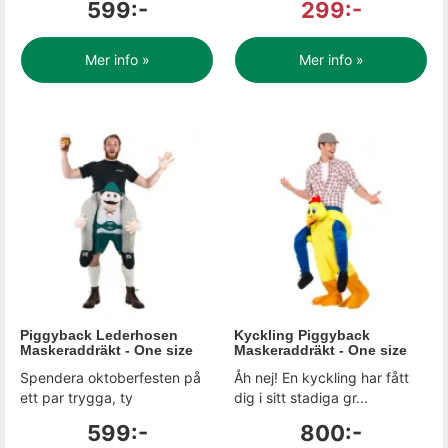
599:-
299:-
Mer info »
Mer info »
Piggyback Lederhosen
Kyckling Piggyback
Maskeraddräkt - One size
Maskeraddräkt - One size
Spendera oktoberfesten på
Åh nej! En kyckling har fått
ett par trygga, ty
dig i sitt stadiga gr...
599:-
800:-