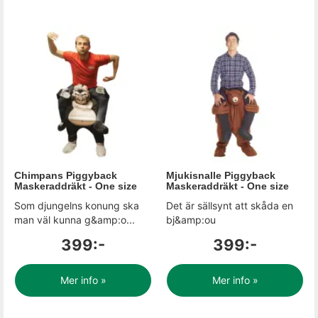
Chimpans Piggyback
Mjukisnalle Piggyback
Maskeraddräkt - One size
Maskeraddräkt - One size
Som djungelns konung ska
Det är sällsynt att skåda en
man väl kunna g&amp:o...
bj&amp:ou
399:-
399:-
Mer info »
Mer info »