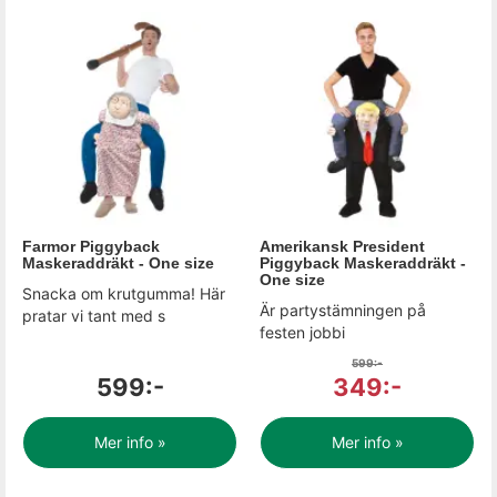
Farmor Piggyback
Amerikansk President
Maskeraddräkt - One size
Piggyback Maskeraddräkt -
One size
Snacka om krutgumma! Här
Är partystämningen på
pratar vi tant med s
festen jobbi
599:-
599:-
349:-
Mer info »
Mer info »