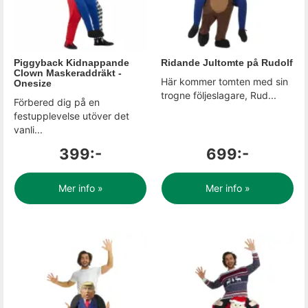
Piggyback Kidnappande
Ridande Jultomte på Rudolf
Clown Maskeraddräkt -
Här kommer tomten med sin
Onesize
trogne följeslagare, Rud...
Förbered dig på en
festupplevelse utöver det
vanli...
399:-
699:-
Mer info »
Mer info »