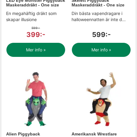
LED Eye Monster Piggyback
Skelett Piggyback
Maskeraddräkt - One size
Maskeraddräkt - One size
En megahäftig dräkt som
Din bästa vapendragare i
skapar illusione
halloweennatten är inte d...
599:-
399:-
599:-
Mer info »
Mer info »
Alien Piggyback
Amerikansk Wrestlare