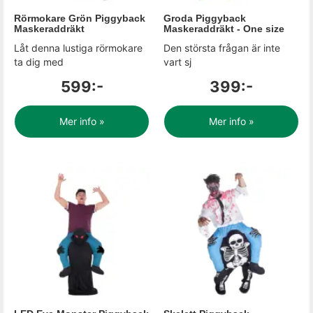
Rörmokare Grön Piggyback
Groda Piggyback
Maskeraddräkt
Maskeraddräkt - One size
Låt denna lustiga rörmokare
Den största frågan är inte
ta dig med
vart sj
599:-
399:-
Mer info »
Mer info »