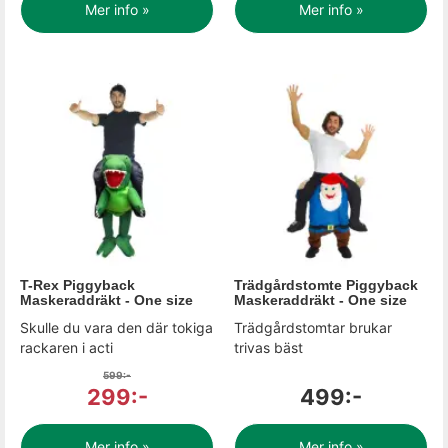
Mer info »
Mer info »
T-Rex Piggyback
Trädgårdstomte Piggyback
Maskeraddräkt - One size
Maskeraddräkt - One size
Skulle du vara den där tokiga
Trädgårdstomtar brukar
rackaren i acti
trivas bäst
599:-
299:-
499:-
Mer info »
Mer info »