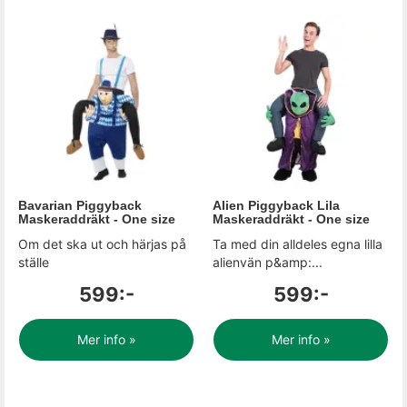
Bavarian Piggyback
Alien Piggyback Lila
Maskeraddräkt - One size
Maskeraddräkt - One size
Om det ska ut och härjas på
Ta med din alldeles egna lilla
ställe
alienvän p&amp:...
599:-
599:-
Mer info »
Mer info »
Sida 2