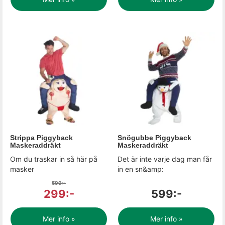
Strippa Piggyback
Snögubbe Piggyback
Maskeraddräkt
Maskeraddräkt
Om du traskar in så här på
Det är inte varje dag man får
masker
in en sn&amp:
599:-
299:-
599:-
Mer info »
Mer info »