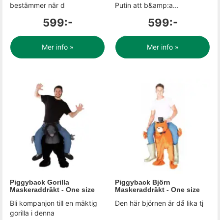
bestämmer när d
Putin att b&amp:a...
599:-
599:-
Mer info »
Mer info »
Piggyback Gorilla
Piggyback Björn
Maskeraddräkt - One size
Maskeraddräkt - One size
Bli kompanjon till en mäktig
Den här björnen är då lika tj
gorilla i denna