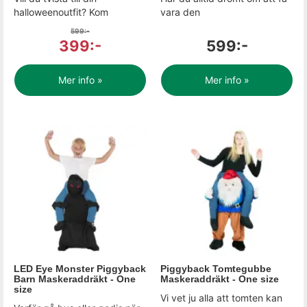
halloweenoutfit? Kom
vara den
599:-
399:-
599:-
Mer info »
Mer info »
LED Eye Monster Piggyback
Piggyback Tomtegubbe
Barn Maskeraddräkt - One
Maskeraddräkt - One size
size
Vi vet ju alla att tomten kan