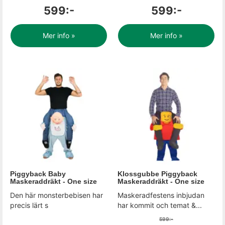
599:-
599:-
Mer info »
Mer info »
Piggyback Baby
Klossgubbe Piggyback
Maskeraddräkt - One size
Maskeraddräkt - One size
Den här monsterbebisen har
Maskeradfestens inbjudan
precis lärt s
har kommit och temat &...
599:-