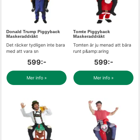
Donald Trump Piggyback
Tomte Piggyback
Maskeraddräkt
Maskeraddräkt
Det räcker tydligen inte bara
Tomten är ju menad att bära
med att vara sn
runt p&amp:aring
599:-
599:-
Mer info »
Mer info »