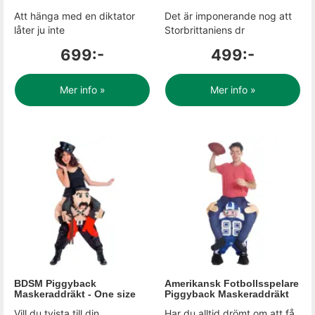
Att hänga med en diktator
Det är imponerande nog att
låter ju inte
Storbrittaniens dr
699:-
499:-
Mer info »
Mer info »
BDSM Piggyback
Amerikansk Fotbollsspelare
Maskeraddräkt - One size
Piggyback Maskeraddräkt
Vill du tvista till din
Har du alltid drömt om att få