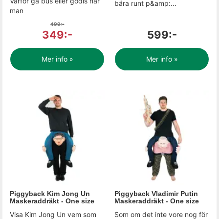
Varför gå bus eller godis när
bära runt p&amp:...
man
499:-
349:-
599:-
Mer info »
Mer info »
Piggyback Kim Jong Un
Piggyback Vladimir Putin
Maskeraddräkt - One size
Maskeraddräkt - One size
Visa Kim Jong Un vem som
Som om det inte vore nog för