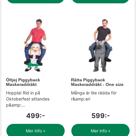
Öltjej Piggyback
Råtta Piggyback
Maskeraddräkt
Maskeraddräkt - One size
Hoppla! Rid in på
Många är lite rädda för
Oktoberfest sittandes
r&amp:ari
p&amp:...
499:-
599:-
Mer info »
Mer info »