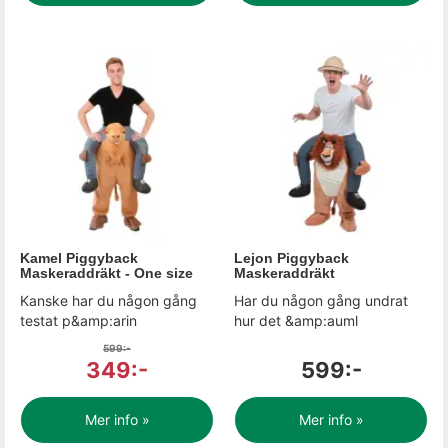
Kamel Piggyback
Lejon Piggyback
Maskeraddräkt - One size
Maskeraddräkt
Kanske har du någon gång
Har du någon gång undrat
testat p&amp:arin
hur det &amp:auml
599:-
349:-
599:-
Mer info »
Mer info »