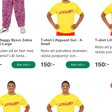
 Baggy Byxor Zebra
T-shirt Lifeguard Gul - X-
T-shirt Li
X-Large
Small
Redo att p
juden på en fest med
Redo att patrullera stranden,
rädda pool
ema? Låt fanta...
rädda poolpartyt och...
-
150:-
150:-
Mer info »
Mer info »