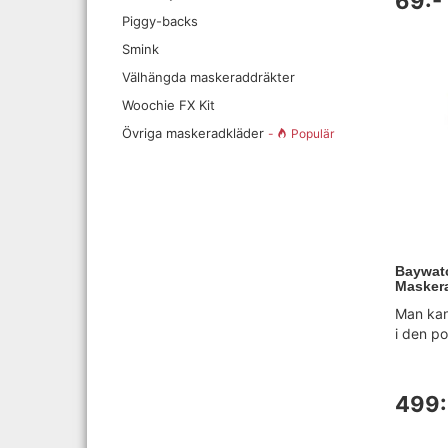
69:-
Piggy-backs
Smink
Välhängda maskeraddräkter
Woochie FX Kit
Övriga maskeradkläder
-
Populär
Baywatc
Maskera
Man kan 
i den p
499: