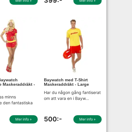
399:-
Mer info »
Mer info »
 Baywatch
Baywatch med T-Shirt
e Maskeraddräkt -
Maskeraddräkt - Large
Har du någon gång fantiserat
oss minns
om att vara en i Bayw...
e den fantastiska
500:-
Mer info »
Mer info »