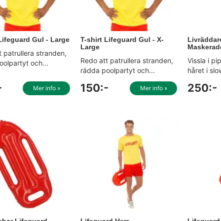
 Lifeguard Gul - Large
T-shirt Lifeguard Gul - X-
Livräddar
Large
Maskeradd
 patrullera stranden,
Redo att patrullera stranden,
Vissla i p
olpartyt och...
rädda poolpartyt och...
håret i sl
-
150:-
250:-
Mer info »
Mer info »
bar Lifeguard
Lifeguard Herr
Lifeguard