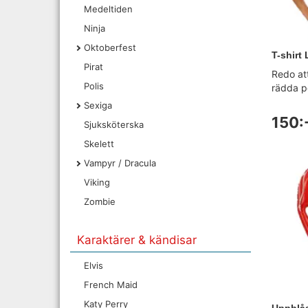
Medeltiden
Ninja
Oktoberfest
T-shirt
Pirat
Redo att
Polis
rädda po
Sexiga
150:
Sjuksköterska
Skelett
Vampyr / Dracula
Viking
Zombie
Karaktärer & kändisar
Elvis
French Maid
Katy Perry
Uppblås