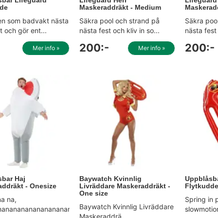
dde
Maskeraddräkt - Medium
Maskeradd
llen som badvakt nästa
Säkra pool och strand på
Säkra poo
 och gör ent...
nästa fest och kliv in so...
nästa fest 
200:-
200:-
Mer info »
Mer info »
bar Haj
Baywatch Kvinnlig
Uppblåsb
ddräkt - Onesize
Livräddare Maskeraddräkt -
Flytkudd
One size
na na,
Spring in
Baywatch Kvinnlig Livräddare
nananananananananananana!
slowmotion
Maskeraddrä