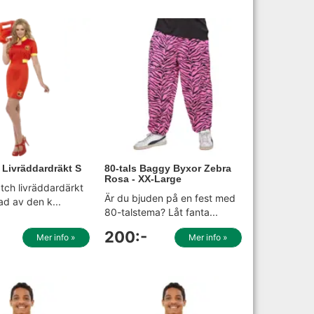
Livräddardräkt S
80-tals Baggy Byxor Zebra
Rosa - XX-Large
tch livräddardärkt
Är du bjuden på en fest med
rad av den k...
80-talstema? Låt fanta...
200:-
Mer info »
Mer info »