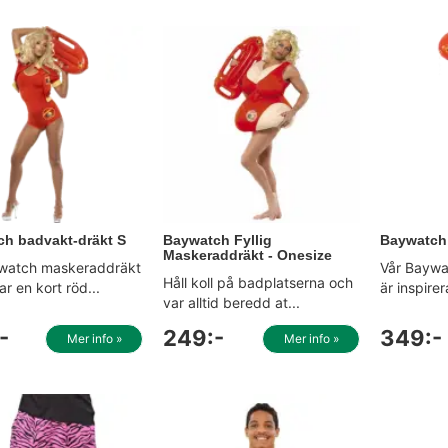
h badvakt-dräkt S
Baywatch Fyllig
Baywatch 
Maskeraddräkt - Onesize
watch maskeraddräkt
Vår Baywa
Håll koll på badplatserna och
ar en kort röd...
är inspire
var alltid beredd at...
-
249:-
349:-
Mer info »
Mer info »