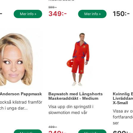
599:-
-
349:-
150:-
Mer info »
Mer info »
 Anderson Pappmask
Baywatch med Långshorts
Kvinnlig
Maskeraddräkt - Medium
Livräddar
också klistrad framför
X-Small
Visa upp din springstil i
 i unga dar...
Vissa av 
slowmotion med vår
fortfarand
ser
499:-