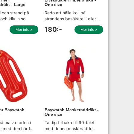
räkt - Large
One size
l och strand på
Redo att hålla koll på
och kliv in so...
strandens besökare – eller...
180:-
Mer info »
Mer info »
ar Baywatch
Baywatch Maskeraddräkt -
e
One size
 på maskeraden i
Ta dig tillbaka till 90-talet
 med den här f...
med denna maskeraddr...