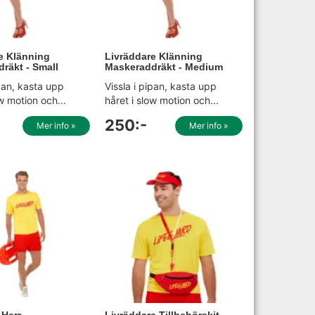
e Klänning
Livräddare Klänning
räkt - Small
Maskeraddräkt - Medium
ipan, kasta upp
Vissla i pipan, kasta upp
ow motion och...
håret i slow motion och...
250:-
Mer info »
Mer info »
 Herr
Livräddare Tillbehörskit -