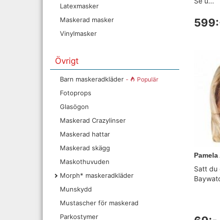
Se u...
Latexmasker
Maskerad masker
599:
Vinylmasker
Övrigt
Barn maskeradkläder
-
Populär
Fotoprops
Glasögon
Maskerad Crazylinser
Maskerad hattar
Maskerad skägg
Pamela
Maskothuvuden
Satt du 
Morph* maskeradkläder
Baywatch
Munskydd
Mustascher för maskerad
Parkostymer