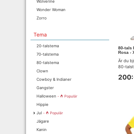
Wolverine
Wonder Woman
Zorro
Tema
20-talstema
80-tals
Rosa - 
70-talstema
Är du b
80-talstema
80-talst
Clown
200:
Cowboy & Indianer
Gangster
Halloween
-
Populär
Hippie
Jul
-
Populär
Jägare
Kanin