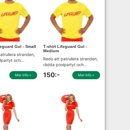
feguard Gul - Small
T-shirt Lifeguard Gul -
Medium
atrullera stranden,
Redo att patrullera stranden,
partyt och...
rädda poolpartyt och...
150:-
Mer info »
Mer info »