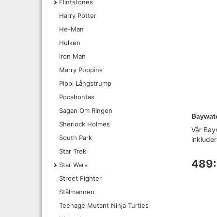
Flintstones
Harry Potter
He-Man
Hulken
Iron Man
Marry Poppins
Pippi Långstrump
Pocahontas
Sagan Om Ringen
Baywatc
Sherlock Holmes
Vår Bay
South Park
inkluder
Star Trek
489:
Star Wars
Street Fighter
Stålmannen
Teenage Mutant Ninja Turtles