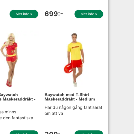
699:-
Mer info »
Mer info »
 Baywatch
Baywatch med T-Shirt
e Maskeraddräkt -
Maskeraddräkt - Medium
Har du någon gång fantiserat
oss minns
om att va
e den fantastiska