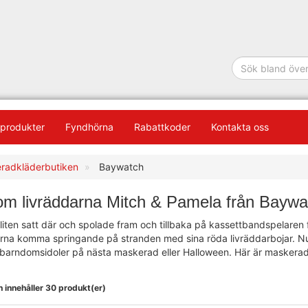
produkter
Fyndhörna
Rabattkoder
Kontakta oss
radkläderbutiken
Baywatch
som livräddarna Mitch & Pamela från Baywa
liten satt där och spolade fram och tillbaka på kassettbandspelaren
rna komma springande på stranden med sina röda livräddarbojar. Nu g
barndomsidoler på nästa maskerad eller Halloween. Här är maskeradkl
 innehåller 30 produkt(er)