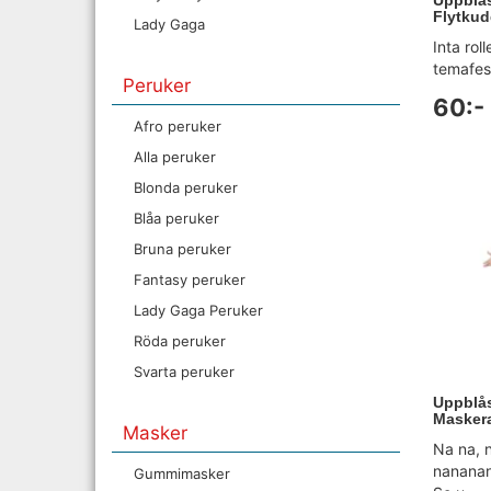
Flytku
Lady Gaga
Inta ro
temafest
Peruker
60:-
Afro peruker
Alla peruker
Blonda peruker
Blåa peruker
Bruna peruker
Fantasy peruker
Lady Gaga Peruker
Röda peruker
Svarta peruker
Uppblås
Maskera
Masker
Na na, 
nanana
Gummimasker