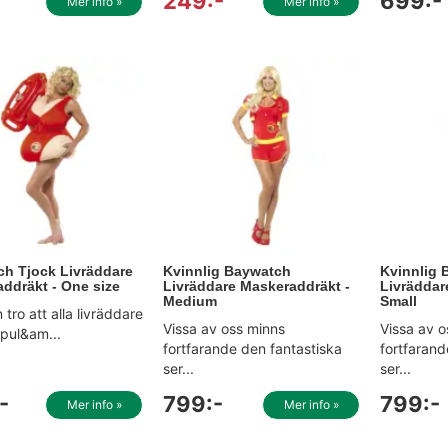
249:-
699:-
Mer info »
Mer info »
h Tjock Livräddare
Kvinnlig Baywatch
Kvinnlig
ddräkt - One size
Livräddare Maskeraddräkt -
Livräddar
Medium
Small
tro att alla livräddare
Vissa av oss minns
Vissa av 
opul&am...
fortfarande den fantastiska
fortfarand
ser...
ser...
-
799:-
799:-
Mer info »
Mer info »