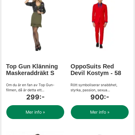
Top Gun Klänning
OppoSuits Red
Maskeraddräkt S
Devil Kostym - 58
Om du är en fan av Top Gun-
Rött symboliserar snabbhet,
filmen, då är detta ett...
styrka, passion, sexua...
299:-
900:-
Mer info »
Mer info »