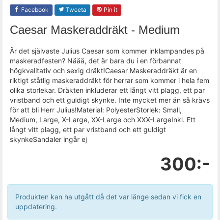
Facebook
Tweeta
Pin it
Caesar Maskeraddräkt - Medium
Är det självaste Julius Caesar som kommer inklampandes på
maskeradfesten? Näää, det är bara du i en förbannat
högkvalitativ och sexig dräkt!Caesar Maskeraddräkt är en
riktigt ståtlig maskeraddräkt för herrar som kommer i hela fem
olika storlekar. Dräkten inkluderar ett långt vitt plagg, ett par
vristband och ett guldigt skynke. Inte mycket mer än så krävs
för att bli Herr Julius!Material: PolyesterStorlek: Small,
Medium, Large, X-Large, XX-Large och XXX-LargeInkl. Ett
långt vitt plagg, ett par vristband och ett guldigt
skynkeSandaler ingår ej
300:-
Produkten kan ha utgått då det var länge sedan vi fick en
uppdatering.