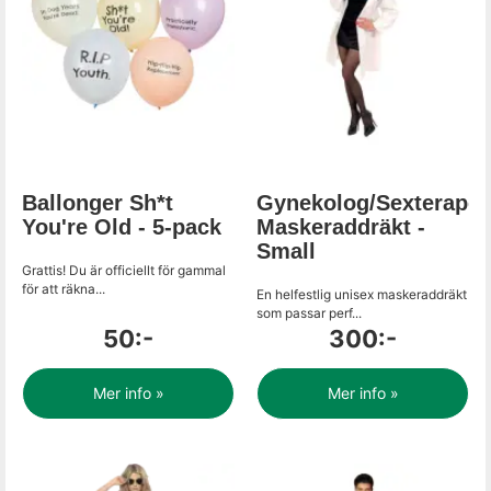
Ballonger Sh*t
Gynekolog/Sexterapeu
You're Old - 5-pack
Maskeraddräkt -
Small
Grattis! Du är officiellt för gammal
för att räkna...
En helfestlig unisex maskeraddräkt
som passar perf...
50:-
300:-
Mer info »
Mer info »