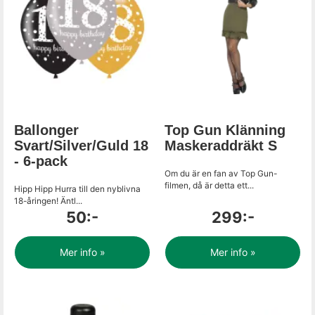
Ballonger
Top Gun Klänning
Svart/Silver/Guld 18
Maskeraddräkt S
- 6-pack
Om du är en fan av Top Gun-
filmen, då är detta ett...
Hipp Hipp Hurra till den nyblivna
18-åringen! Äntl...
50:-
299:-
Mer info »
Mer info »