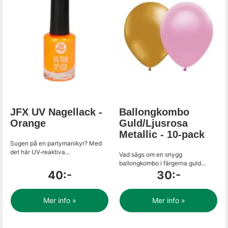
JFX UV Nagellack -
Ballongkombo
Orange
Guld/Ljusrosa
Metallic - 10-pack
Sugen på en partymanikyr? Med
det här UV-reaktiva...
Vad sägs om en snygg
ballongkombo i färgerna guld...
40:-
30:-
Mer info »
Mer info »