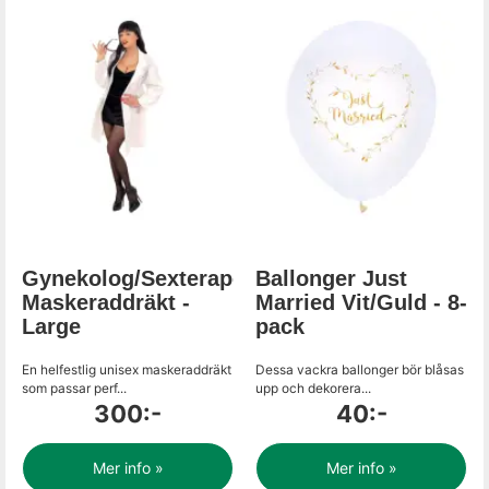
Gynekolog/Sexterapeut
Ballonger Just
Maskeraddräkt -
Married Vit/Guld - 8-
Large
pack
En helfestlig unisex maskeraddräkt
Dessa vackra ballonger bör blåsas
som passar perf...
upp och dekorera...
300:-
40:-
Mer info »
Mer info »