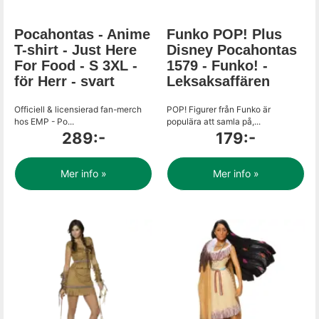
Pocahontas - Anime
Funko POP! Plus
T-shirt - Just Here
Disney Pocahontas
For Food - S 3XL -
1579 - Funko! -
för Herr - svart
Leksaksaffären
Officiell & licensierad fan-merch
POP! Figurer från Funko är
hos EMP - Po...
populära att samla på,...
289:-
179:-
Mer info »
Mer info »