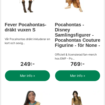
Fever Pocahontas-
Pocahontas -
dräkt vuxen S
Disney
Samlingsfigurer -
Vår Pocahontas dräkt inkluderar en
Pocahontas Couture
kort och sexig...
Figurine - för None -
Officiell & licensierad fan-merch
hos EMP - Po...
249:-
769:-
Mer info »
Mer info »