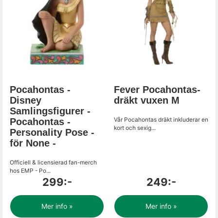
Pocahontas -
Fever Pocahontas-
Disney
dräkt vuxen M
Samlingsfigurer -
Vår Pocahontas dräkt inkluderar en
Pocahontas -
kort och sexig...
Personality Pose -
för None -
Officiell & licensierad fan-merch
hos EMP - Po...
299:-
249:-
Mer info »
Mer info »