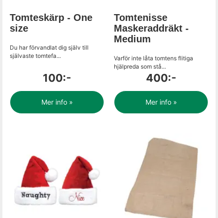
Tomteskärp - One
Tomtenisse
size
Maskeraddräkt -
Medium
Du har förvandlat dig själv till
självaste tomtefa...
Varför inte låta tomtens flitiga
hjälpreda som stå...
100:-
400:-
Mer info »
Mer info »