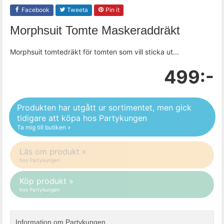
Facebook
Tweeta
Pin it
Morphsuit Tomte Maskeraddräkt
Morphsuit tomtedräkt för tomten som vill sticka ut...
499:-
Produkten har utgått ur sortimentet, men gick
tidigare att köpa hos Partykungen
Ta mig till butiken »
Läs om produkt »
hos Partykungen
Köp produkt »
hos Partykungen
Information om Partykungen