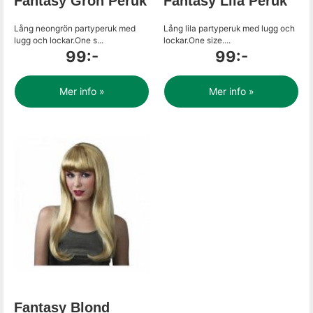
Fantasy Grön Peruk
Fantasy Lila Peruk
Lång neongrön partyperuk med
Lång lila partyperuk med lugg och
lugg och lockar.One s...
lockar.One size....
99:-
99:-
Mer info »
Mer info »
Fantasy Blond