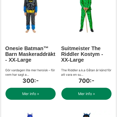
Onesie Batman™
Suitmeister The
Barn Maskeraddräkt
Riddler Kostym -
- XX-Large
XX-Large
Gör vardagen lite mer heroisk – för
The Riddler a.k.a Gåtan är känd för
vem har sagt a...
att vara en su...
300:-
700:-
Mer info »
Mer info »