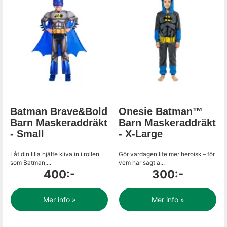
Batman Brave&Bold
Onesie Batman™
Barn Maskeraddräkt
Barn Maskeraddräkt
- Small
- X-Large
Låt din lilla hjälte kliva in i rollen
Gör vardagen lite mer heroisk – för
som Batman,...
vem har sagt a...
400:-
300:-
Mer info »
Mer info »