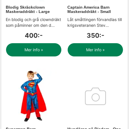
Blodig Skräckclown
Captain America Barn
Maskeraddräkt - Large
Maskeraddräkt - Small
En blodig och grå clowndräkt
Låt småttingen förvandlas till
som påminner om den d...
krigsveteranen Stev...
400:-
350:-
Mer info »
Mer info »