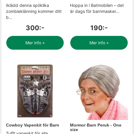
Iklädd denna spöklika
Hoppa in i Batmobilen – det
zombieklänning kommer ditt
är dags för barnmasker...
b...
300:-
190:-
Mer info »
Mer info »
Cowboy Vapenkit för Barn
Mormor Barn Peruk - One
size
Tufft vapenkit för alla