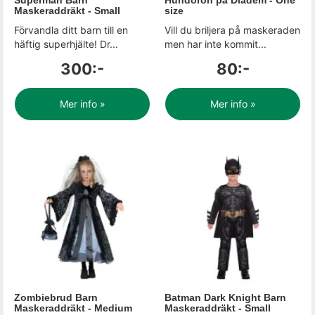
Superman Barn
Hundöron på Diadem - One
Maskeraddräkt - Small
size
Förvandla ditt barn till en
Vill du briljera på maskeraden
häftig superhjälte! Dr...
men har inte kommit...
300:-
80:-
Mer info »
Mer info »
Zombiebrud Barn
Batman Dark Knight Barn
Maskeraddräkt - Medium
Maskeraddräkt - Small