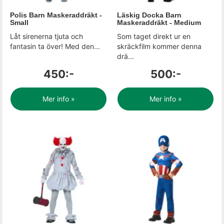
Polis Barn Maskeraddräkt -
Läskig Docka Barn
Small
Maskeraddräkt - Medium
Låt sirenerna tjuta och
Som taget direkt ur en
fantasin ta över! Med den...
skräckfilm kommer denna
drä...
450:-
500:-
Mer info »
Mer info »