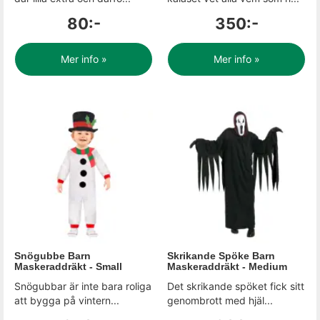
80:-
350:-
Mer info »
Mer info »
Snögubbe Barn
Skrikande Spöke Barn
Maskeraddräkt - Small
Maskeraddräkt - Medium
Snögubbar är inte bara roliga
Det skrikande spöket fick sitt
att bygga på vintern...
genombrott med hjäl...