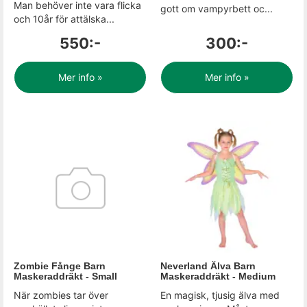
Man behöver inte vara flicka
gott om vampyrbett oc...
och 10år för attälska...
550:-
300:-
Mer info »
Mer info »
Zombie Fånge Barn
Neverland Älva Barn
Maskeraddräkt - Small
Maskeraddräkt - Medium
När zombies tar över
En magisk, tjusig älva med