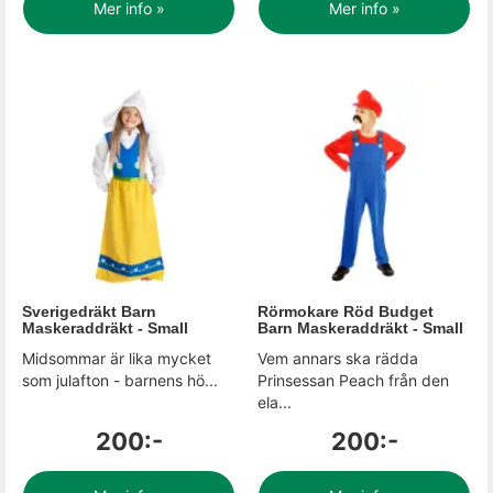
Mer info »
Mer info »
Sverigedräkt Barn
Rörmokare Röd Budget
Maskeraddräkt - Small
Barn Maskeraddräkt - Small
Midsommar är lika mycket
Vem annars ska rädda
som julafton - barnens hö...
Prinsessan Peach från den
ela...
200:-
200:-