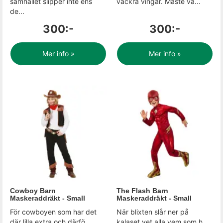
samhället slipper inte ens
vackra vingar. Måste va...
de...
300:-
300:-
Mer info »
Mer info »
Cowboy Barn
The Flash Barn
Maskeraddräkt - Small
Maskeraddräkt - Small
För cowboyen som har det
När blixten slår ner på
där lilla extra och därfö...
kalaset vet alla vem som h...