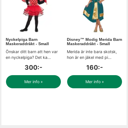
Nyckelpiga Barn
Disney™ Modig Merida Barn
Maskeraddräkt - Small
Maskeraddräkt - Small
Önskar ditt barn att hen var
Merida är inte bara skotsk,
en nyckelpiga? Det ka...
hon är en jäkel med pi...
300:-
160:-
Mer info »
Mer info »
Sida 2