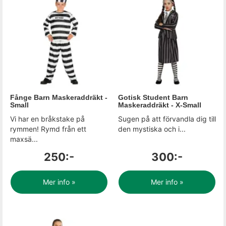
Fånge Barn Maskeraddräkt -
Gotisk Student Barn
Small
Maskeraddräkt - X-Small
Vi har en bråkstake på
Sugen på att förvandla dig till
rymmen! Rymd från ett
den mystiska och i...
maxsä...
250:-
300:-
Mer info »
Mer info »