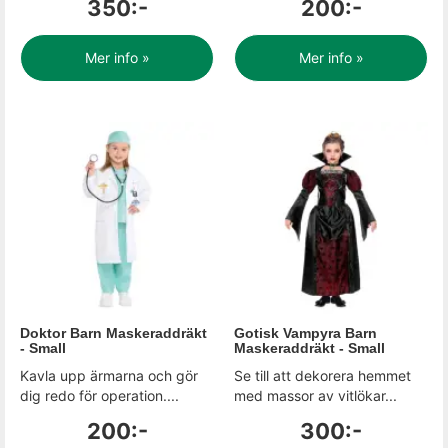
350:-
200:-
Mer info »
Mer info »
Doktor Barn Maskeraddräkt
Gotisk Vampyra Barn
- Small
Maskeraddräkt - Small
Kavla upp ärmarna och gör
Se till att dekorera hemmet
dig redo för operation....
med massor av vitlökar...
200:-
300:-