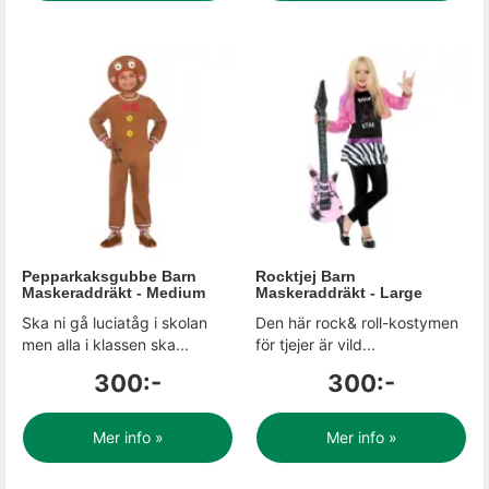
Pepparkaksgubbe Barn
Rocktjej Barn
Maskeraddräkt - Medium
Maskeraddräkt - Large
Ska ni gå luciatåg i skolan
Den här rock& roll-kostymen
men alla i klassen ska...
för tjejer är vild...
300:-
300:-
Mer info »
Mer info »