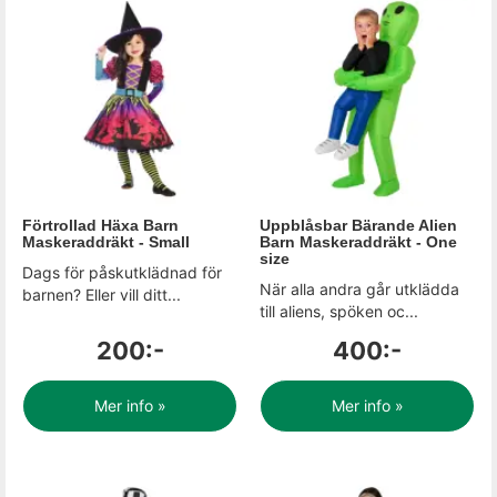
Förtrollad Häxa Barn
Uppblåsbar Bärande Alien
Maskeraddräkt - Small
Barn Maskeraddräkt - One
size
Dags för påskutklädnad för
När alla andra går utklädda
barnen? Eller vill ditt...
till aliens, spöken oc...
200:-
400:-
Mer info »
Mer info »