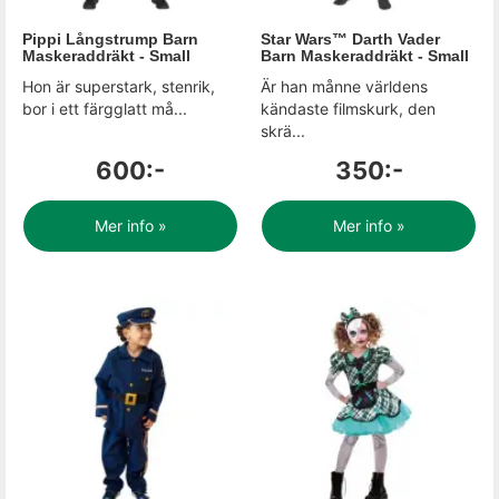
Pippi Långstrump Barn
Star Wars™ Darth Vader
Maskeraddräkt - Small
Barn Maskeraddräkt - Small
Hon är superstark, stenrik,
Är han månne världens
bor i ett färgglatt må...
kändaste filmskurk, den
skrä...
600:-
350:-
Mer info »
Mer info »