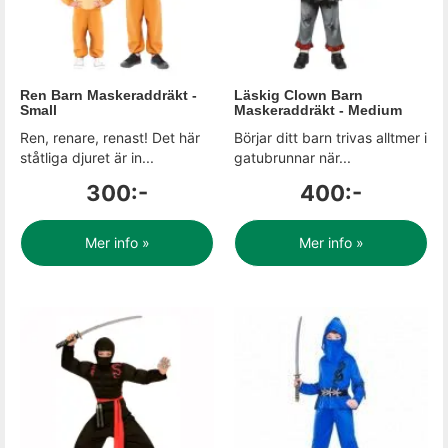
Ren Barn Maskeraddräkt -
Läskig Clown Barn
Small
Maskeraddräkt - Medium
Ren, renare, renast! Det här
Börjar ditt barn trivas alltmer i
ståtliga djuret är in...
gatubrunnar när...
300:-
400:-
Mer info »
Mer info »