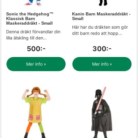
Sonic the Hedgehog™
Kanin Barn Maskeraddräkt -
Klassisk Barn
Small
Maskeraddräkt - Small
Här har du dräkten som gör
Denna dräkt förvandlar din
ditt barn redo att hopp...
lilla älskling till den...
500:-
300:-
Mer info »
Mer info »