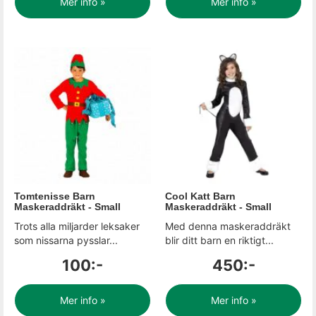
Mer info »
Mer info »
Tomtenisse Barn
Cool Katt Barn
Maskeraddräkt - Small
Maskeraddräkt - Small
Trots alla miljarder leksaker
Med denna maskeraddräkt
som nissarna pysslar...
blir ditt barn en riktigt...
100:-
450:-
Mer info »
Mer info »