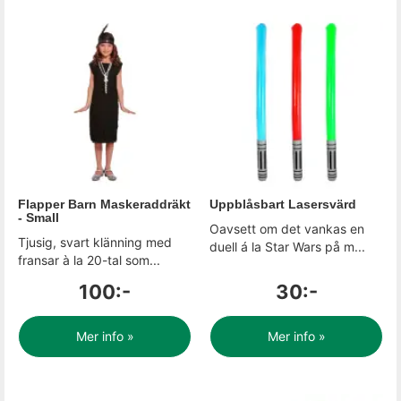
Flapper Barn Maskeraddräkt
Uppblåsbart Lasersvärd
- Small
Oavsett om det vankas en
Tjusig, svart klänning med
duell á la Star Wars på m...
fransar à la 20-tal som...
100:-
30:-
Mer info »
Mer info »