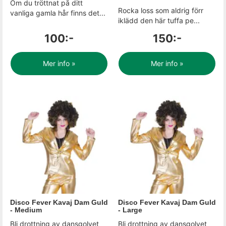
Om du tröttnat på ditt
Rocka loss som aldrig förr
vanliga gamla hår finns det...
iklädd den här tuffa pe...
100:-
150:-
Mer info »
Mer info »
Disco Fever Kavaj Dam Guld
Disco Fever Kavaj Dam Guld
- Medium
- Large
Bli drottning av dansgolvet
Bli drottning av dansgolvet