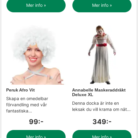
Mer info »
Mer info »
Peruk Afro Vit
Annabelle Maskeraddräkt
Deluxe XL
Skapa en omedelbar
Denna docka är inte en
förvandling med vår
leksak du vill krama om nät...
fantastiska...
99:-
349:-
Mer info »
Mer info »