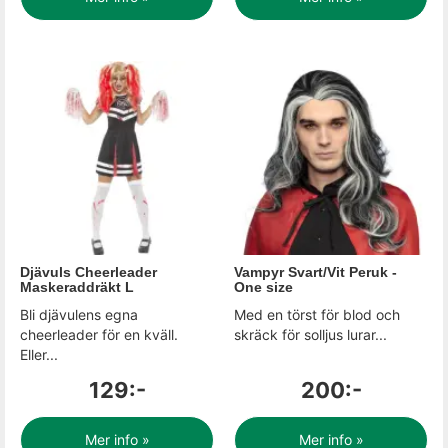
Djävuls Cheerleader
Vampyr Svart/Vit Peruk -
Maskeraddräkt L
One size
Bli djävulens egna
Med en törst för blod och
cheerleader för en kväll.
skräck för solljus lurar...
Eller...
129:-
200:-
Mer info »
Mer info »