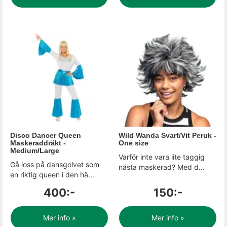
Disco Dancer Queen
Wild Wanda Svart/Vit Peruk -
Maskeraddräkt -
One size
Medium/Large
Varför inte vara lite taggig
Gå loss på dansgolvet som
nästa maskerad? Med d...
en riktig queen i den hä...
400:-
150:-
Mer info »
Mer info »