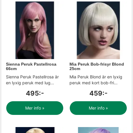
Sienna Peruk Pastellrosa
Mia Peruk Bob-frisyr Blond
66cm
25cm
Sienna Peruk Pastellrosa är
Mia Peruk Blond är en lyxig
en lyxig peruk med lug...
peruk med kort bob-fri...
495:-
459:-
Mer info »
Mer info »