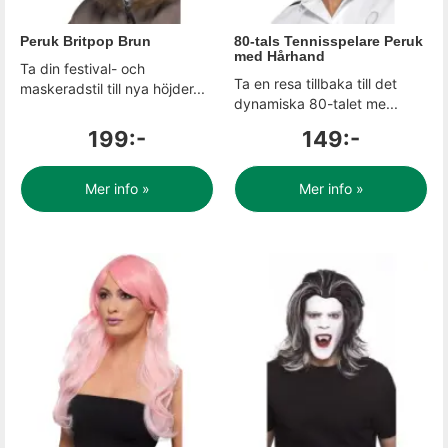
Peruk Britpop Brun
80-tals Tennisspelare Peruk
med Hårhand
Ta din festival- och
Ta en resa tillbaka till det
maskeradstil till nya höjder...
dynamiska 80-talet me...
199:-
149:-
Mer info »
Mer info »