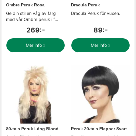
Ombre Peruk Rosa
Dracula Peruk
Ge din stil en våg av färg
Dracula Peruk för vuxen.
med vår Ombre peruk i f...
269:-
89:-
Mer info »
Mer info »
80-tals Peruk Lång Blond
Peruk 20-tals Flapper Svart