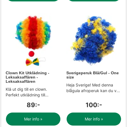
Clown Kit Utklädning -
Sverigeperuk Blå/Gul - One
Leksaksaffären -
size
Leksaksaffären
Heja Sverige! Med denna
Klä ut dig till en clown.
blågula afroperuk kan du v...
Perfekt utklädning till...
89:-
100:-
Mer info »
Mer info »