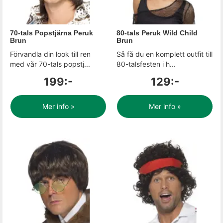
70-tals Popstjärna Peruk
80-tals Peruk Wild Child
Brun
Brun
Förvandla din look till ren
Så få du en komplett outfit till
med vår 70-tals popstj...
80-talsfesten i h...
199:-
129:-
Mer info »
Mer info »