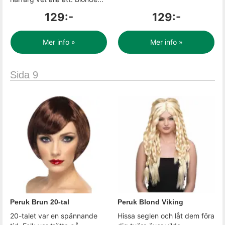
129:-
129:-
Mer info »
Mer info »
Sida 9
Peruk Brun 20-tal
Peruk Blond Viking
20-talet var en spännande
Hissa seglen och låt dem föra