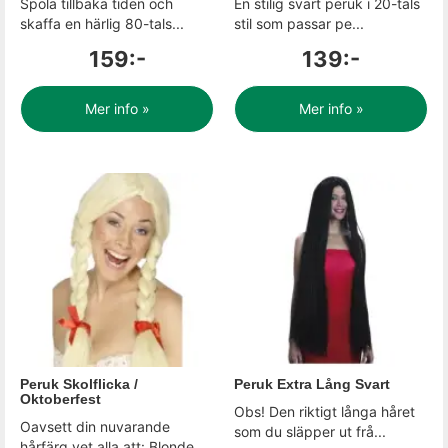
Spola tillbaka tiden och
En stilig svart peruk i 20-tals
skaffa en härlig 80-tals...
stil som passar pe...
159:-
139:-
Mer info »
Mer info »
Peruk Skolflicka /
Peruk Extra Lång Svart
Oktoberfest
Obs! Den riktigt långa håret
Oavsett din nuvarande
som du släpper ut frå...
hårfärg vet alla att: Blonde...