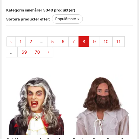
Kategorin innehåller 3340 produkt(er)
Populäraste
Sortera produkter efter:
‹
1
2
...
5
6
7
8
9
10
11
...
69
70
›