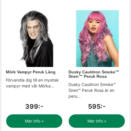
Mörk Vampyr Peruk Lång
Dusky Cauldron Smoke™
Siren™ Peruk Rosa
Förvandla dig till en mystisk
Dusky Cauldron Smoke™
vampyr med vår Mörka...
Siren™ Peruk Rosa är en
peru...
399:-
595:-
Mer info »
Mer info »