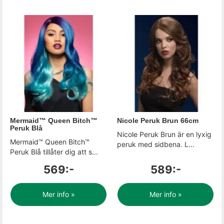
Mermaid™ Queen Bitch™
Nicole Peruk Brun 66cm
Peruk Blå
Nicole Peruk Brun är en lyxig
Mermaid™ Queen Bitch™
peruk med sidbena. L...
Peruk Blå tillåter dig att s...
569:-
589:-
Mer info »
Mer info »