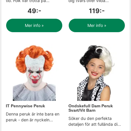
tid. Folk var trötta på...
dig tvärs över vilda...
49:-
119:-
Mer info »
Mer info »
IT Pennywise Peruk
Ondskefull Dam Peruk
Svart/Vit Barn
Denna peruk är inte bara en
Söker du den perfekta
peruk - den är nyckeln...
detaljen för att fullända di...