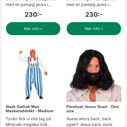
med en pampig jacka i...
med en pampig jacka i...
230:-
230:-
Mer info »
Mer info »
Stark Gallisk Man
Perukset Jesus Svart - One
Maskeraddräkt - Medium
size
Tyvärr fick vi inte tag på
Guess who's back, back
Miraculix magiska troll...
again? Jesus back, back