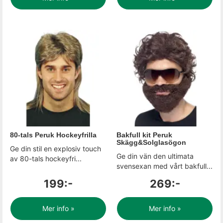
80-tals Peruk Hockeyfrilla
Bakfull kit Peruk
Skägg&Solglasögon
Ge din stil en explosiv touch
Ge din vän den ultimata
av 80-tals hockeyfri...
svensexan med vårt bakfull...
199:-
269:-
Mer info »
Mer info »