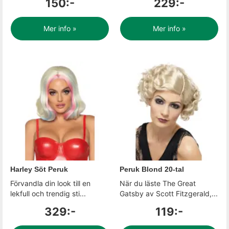
150:-
229:-
Mer info »
Mer info »
Harley Söt Peruk
Peruk Blond 20-tal
Förvandla din look till en
När du läste The Great
lekfull och trendig sti...
Gatsby av Scott Fitzgerald,...
329:-
119:-