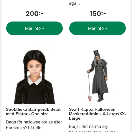
aga...
200:-
150:-
Mer info »
Mer info »
Spökflicka Barnperuk Svart
Svart Kappa Halloween
med Flätor - One size
Maskeraddräkt - X-Large/XX-
Large
Dags för halloweenkalas eller
Börjar det närma sig
barnkalas? Låt ditt...