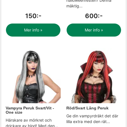
halloweenfesten? Denna
mäktig...
150:-
600:-
Mer info »
Mer info »
Vampyra Peruk Svart/Vit -
Röd/Svart Lång Peruk
One size
Ge din vampyrdräkt det där
Härskare av mörkret och
lilla extra med den rät...
drickare av blod! Med den...