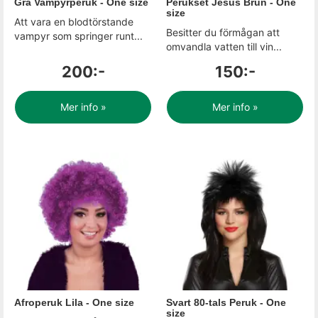
Grå Vampyrperuk - One size
Perukset Jesus Brun - One
size
Att vara en blodtörstande
Besitter du förmågan att
vampyr som springer runt...
omvandla vatten till vin...
200:-
150:-
Mer info »
Mer info »
Afroperuk Lila - One size
Svart 80-tals Peruk - One
size