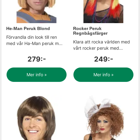
He-Man Peruk Blond
Rocker Peruk
Regnbågsfärger
Förvandla din look till ren
Klara att rocka världen med
med vår Ha-Man peruk m...
vårt rocker peruk med...
279:-
249:-
Mer info »
Mer info »