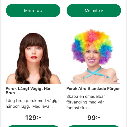
Mer info »
Mer info »
Peruk Långt Vågigt Hår -
Peruk Afro Blandade Färger
Brun
Skapa en omedelbar
Lång brun peruk med vågigt
förvandling med vår
hår och lugg. Med leva...
fantastiska...
129:-
99:-